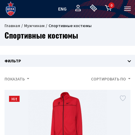
0
ENG
Главная
Мужчинам
Спортивные костюмы
Спортивные костюмы
ФИЛЬТР
ПОКАЗАТЬ
СОРТИРОВАТЬ ПО
Hit