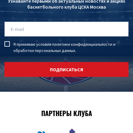
Узнавайте первыми об актуальных новостях и акциях
баскетбольного клуба ЦСКА Москва
Я принимаю условия
политики конфиденциальности
и
обработки персональных данных
.
ПОДПИСАТЬСЯ
ПАРТНЕРЫ КЛУБА