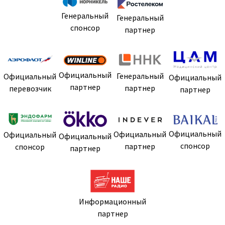
Генеральный
Генеральный
спонсор
партнер
Официальный
Генеральный
Официальный
Официальный
партнер
партнер
перевозчик
партнер
Официальный
Официальный
Официальный
Официальный
спонсор
партнер
спонсор
партнер
Информационный
партнер